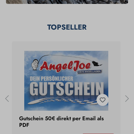
TOPSELLER
Gutschein 50€ direkt per Email als
U
PDF
1