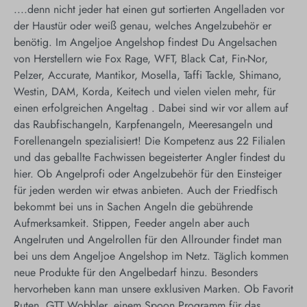
....denn nicht jeder hat einen gut sortierten Angelladen vor
der Haustür oder weiß genau, welches Angelzubehör er
benötig. Im Angeljoe Angelshop findest Du Angelsachen
von Herstellern wie Fox Rage, WFT, Black Cat, Fin-Nor,
Pelzer, Accurate, Mantikor, Mosella, Taffi Tackle, Shimano,
Westin, DAM, Korda, Keitech und vielen vielen mehr, für
einen erfolgreichen Angeltag . Dabei sind wir vor allem auf
das Raubfischangeln, Karpfenangeln, Meeresangeln und
Forellenangeln spezialisiert! Die Kompetenz aus 22 Filialen
und das geballte Fachwissen begeisterter Angler findest du
hier. Ob Angelprofi oder Angelzubehör für den Einsteiger
für jeden werden wir etwas anbieten. Auch der Friedfisch
bekommt bei uns in Sachen Angeln die gebührende
Aufmerksamkeit. Stippen, Feeder angeln aber auch
Angelruten und Angelrollen für den Allrounder findet man
bei uns dem Angeljoe Angelshop im Netz. Täglich kommen
neue Produkte für den Angelbedarf hinzu. Besonders
hervorheben kann man unsere exklusiven Marken. Ob Favorit
Ruten, GTT Wobbler, einem Spoon Programm für das