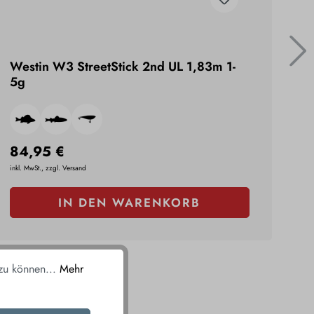
Westin W3 StreetStick 2nd UL 1,83m 1-
YA
5g
50
84,95 €
9,
inkl. MwSt., zzgl. Versand
inkl.
IN DEN WARENKORB
 zu können...
Mehr
N