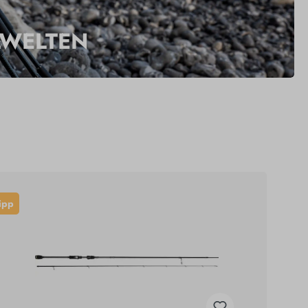
LWELTEN
ipp