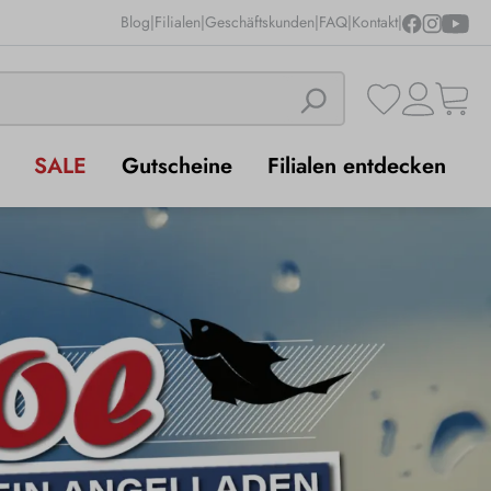
Blog
|
Filialen
|
Geschäftskunden
|
FAQ
|
Kontakt
|
SALE
Gutscheine
Filialen entdecken