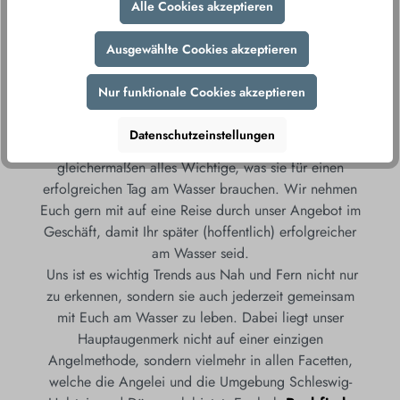
UNSER SORTIMENT
Alle Cookies akzeptieren
Wir verstehen unsere Aufgaben darin den vielseitigen
Ausgewählte Cookies akzeptieren
Gästewünschen gerecht zu werden und mit einer
breitgefächerten Auswahl an Tackle und einer
Nur funktionale Cookies akzeptieren
einzigartigen Expertise und Beratung vor Ort dem
Kunden erfolgreiches Angeln näher zu bringen. Dabei
Datenschutzeinstellungen
finden Liebhaber der Salz- und Süßwasserangelei
gleichermaßen alles Wichtige, was sie für einen
erfolgreichen Tag am Wasser brauchen. Wir nehmen
Euch gern mit auf eine Reise durch unser Angebot im
Geschäft, damit Ihr später (hoffentlich) erfolgreicher
am Wasser seid.
Uns ist es wichtig Trends aus Nah und Fern nicht nur
zu erkennen, sondern sie auch jederzeit gemeinsam
mit Euch am Wasser zu leben. Dabei liegt unser
Hauptaugenmerk nicht auf einer einzigen
Angelmethode, sondern vielmehr in allen Facetten,
welche die Angelei und die Umgebung Schleswig-