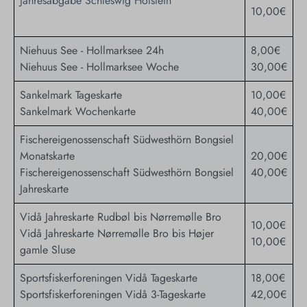
Jahresabgabe Schleswig Holstein
10,00€
Niehuus See - Hollmarksee 24h
8,00€
Niehuus See - Hollmarksee Woche
30,00€
Sankelmark Tageskarte
10,00€
Sankelmark Wochenkarte
40,00€
Fischereigenossenschaft Südwesthörn Bongsiel
Monatskarte
20,00€
Fischereigenossenschaft Südwesthörn Bongsiel
40,00€
Jahreskarte
Vidå Jahreskarte Rudbøl bis Nørremølle Bro
10,00€
Vidå Jahreskarte Nørremølle Bro bis Højer
10,00€
gamle Sluse
Sportsfiskerforeningen Vidå Tageskarte
18,00€
Sportsfiskerforeningen Vidå 3-Tageskarte
42,00€