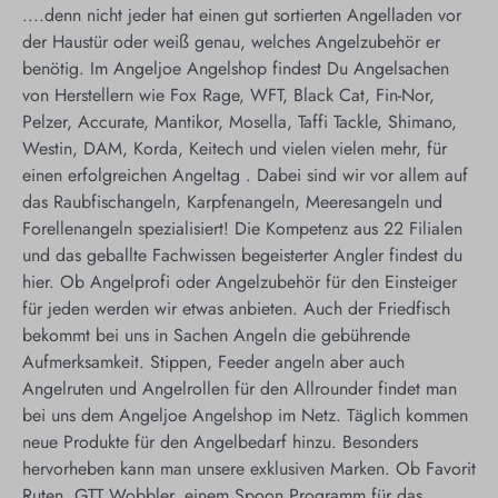
....denn nicht jeder hat einen gut sortierten Angelladen vor
der Haustür oder weiß genau, welches Angelzubehör er
benötig. Im Angeljoe Angelshop findest Du Angelsachen
von Herstellern wie Fox Rage, WFT, Black Cat, Fin-Nor,
Pelzer, Accurate, Mantikor, Mosella, Taffi Tackle, Shimano,
Westin, DAM, Korda, Keitech und vielen vielen mehr, für
einen erfolgreichen Angeltag . Dabei sind wir vor allem auf
das Raubfischangeln, Karpfenangeln, Meeresangeln und
Forellenangeln spezialisiert! Die Kompetenz aus 22 Filialen
und das geballte Fachwissen begeisterter Angler findest du
hier. Ob Angelprofi oder Angelzubehör für den Einsteiger
für jeden werden wir etwas anbieten. Auch der Friedfisch
bekommt bei uns in Sachen Angeln die gebührende
Aufmerksamkeit. Stippen, Feeder angeln aber auch
Angelruten und Angelrollen für den Allrounder findet man
bei uns dem Angeljoe Angelshop im Netz. Täglich kommen
neue Produkte für den Angelbedarf hinzu. Besonders
hervorheben kann man unsere exklusiven Marken. Ob Favorit
Ruten, GTT Wobbler, einem Spoon Programm für das