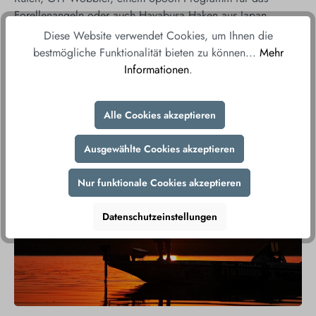
Forellenangeln oder auch Hayabusa Haken aus Japan.
Diese Website verwendet Cookies, um Ihnen die
AngelJoe Onlineshop Sale
bestmögliche Funktionalität bieten zu können...
Mehr
In unserer Kategorie Sale findest du aktuelle Angebote,
Informationen
.
Auslaufmodelle oder Restposten. Wir aktualisieren diese
Kategorie regelmäßig um für dich stets ein paar gute
Angebote zu haben. Wenn du keinen Deal verpassen willst
Alle Cookies akzeptieren
schau einfach regelmäßig vorbei, denn in dieser Kategorie
gilt, wer zu erst kommt fängt zuerst.
Ausgewählte Cookies akzeptieren
Nur funktionale Cookies akzeptieren
Datenschutzeinstellungen