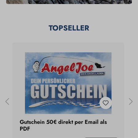
TOPSELLER
Gutschein 50€ direkt per Email als
U
PDF
1